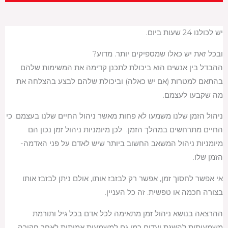
יש לכולנו 24 שעות ביום.
ובכל זאת יש כאלו שמספיקים יותר. מדוע?
ההבדל בין אנשים הוא ביכולת לתכנן קדימה את המשימות שלהם
בהתאם למטרות (אם יש כאלה) וביכולת שלהם לבצע בהצלחה את
מה שקבעו לעצמם.
ניהול הזמן שלנו משמעו לא פחות מאשר ניהול החיים שלנו בעצמם. כי
החיים מתרחשים במהלך הזמן. לכן מיומניות ניהול זמן נכון הם
מיומניות ניהול המשאב החשוב ביותר שיש לאדם על פני האדמה-
הזמן שלו.
אי אפשר לחסוך זמן, אפשר רק לבזבז אותו, אולם ניתן לבזבז אותו
בצורה חכמה או טפשית. זה כל העניין.
ההרצאה בנושא ניהול זמן מתאימה לכל אדם בכל גיל ותורמת
משמעותית להשגת יעדים כמו גם למשמעות אמיתית לאחר חקירה